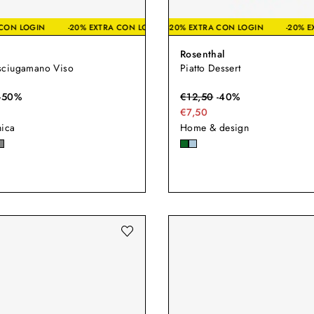
XTRA CON LOGIN
0% EXTRA CON LOGIN
-20% EXTRA CON LOGIN
-20% EXTRA CON LOGIN
-20% EXTRA CON LOGIN
-20% EXTRA CON LOGIN
-20% EXTRA CON LOG
-
Rosenthal
ciugamano Viso
Piatto Dessert
-
50
%
€
12,50
-
40
%
€7,50
nica
Home & design