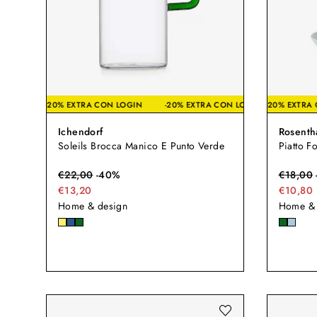
-20% EXTRA CON LOGIN
-20% EXTRA CON LOGIN
-20% E
-2
Ichendorf
Rosenth
Soleils Brocca Manico E Punto Verde
Piatto F
€
22,00
-
40
%
€
18,00
€13,20
€10,80
Home & design
Home & 