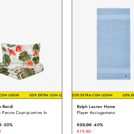
XTRA CON LOGIN
0% EXTRA CON LOGIN
-20% EXTRA CON LOGIN
-20% EXTRA CON LOGIN
-20% EXTRA CON LOGIN
-20% EXTRA CON LOGIN
-20% EXTRA CON LOG
-
a Randi
Ralph Lauren Home
s Parure Copripiumino In
Player Asciugamano
0
-
50
%
€
33,00
-
40
%
0
€19,80