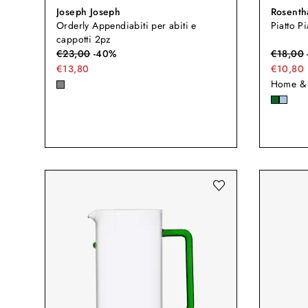
Joseph Joseph
Rosenth
Orderly Appendiabiti per abiti e
Piatto P
cappotti 2pz
€
23,00
-
40
%
€
18,00
€13,80
€10,80
Home & 