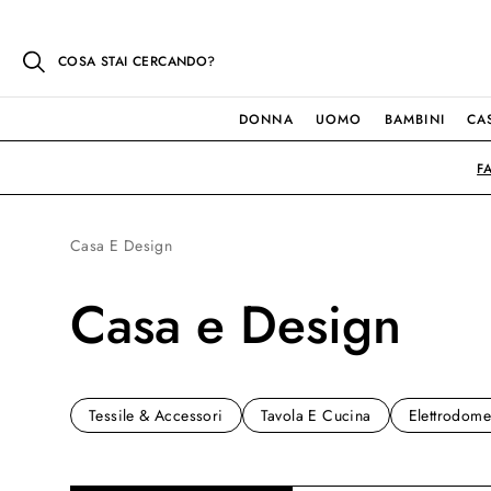
COSA STAI CERCANDO?
DONNA
UOMO
BAMBINI
CA
F
Casa E Design
Casa e Design
Tessile & Accessori
Tavola E Cucina
Elettrodome