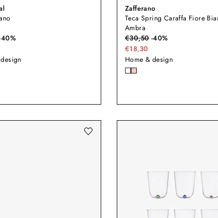
al
Zafferano
iano
Teca Spring Caraffa Fiore Bia
Ambra
-
40
%
€
30,50
-
40
%
€18,30
design
Home & design