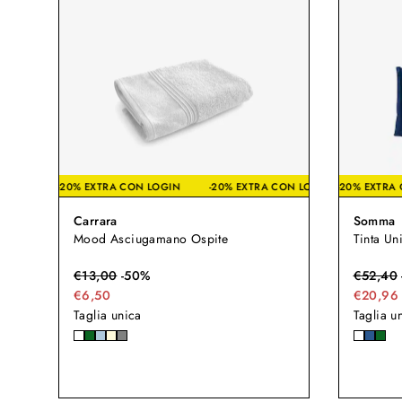
-20% EXTRA CON LOGIN
-20% EXTRA CON LOGIN
-20% E
-2
Carrara
Somma
Mood Asciugamano Ospite
Tinta Un
€
13,00
-
50
%
€
52,40
€6,50
€20,96
Taglia unica
Taglia u