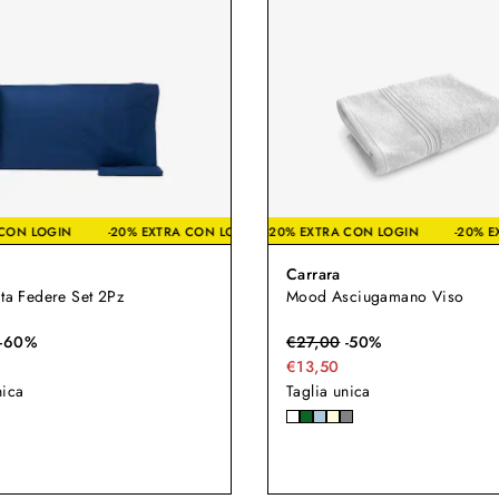
XTRA CON LOGIN
0% EXTRA CON LOGIN
-20% EXTRA CON LOGIN
-20% EXTRA CON LOGIN
-20% EXTRA CON LOGIN
-20% EXTRA CON LOGIN
-20% EXTRA CON LOG
-
Carrara
ita Federe Set 2Pz
Mood Asciugamano Viso
-
60
%
€
27,00
-
50
%
€13,50
nica
Taglia unica