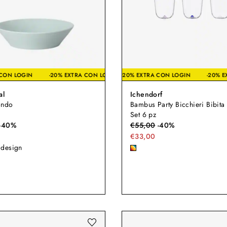
XTRA CON LOGIN
0% EXTRA CON LOGIN
-20% EXTRA CON LOGIN
-20% EXTRA CON LOGIN
-20% EXTRA CON LOGIN
-20% EXTRA CON LOGIN
-20% EXTRA CON LOG
-
al
Ichendorf
ondo
Bambus Party Bicchieri Bibita 
Set 6 pz
-
40
%
€
55,00
-
40
%
€33,00
design