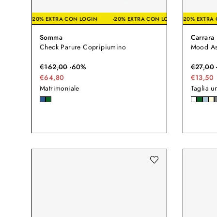
-20% EXTRA CON LOGIN
-20% EXTRA CON LOGIN
-20% E
-2
Somma
Carrara
Check Parure Copripiumino
Mood As
€
162,00
-
60
%
€
27,00
€64,80
€13,50
Matrimoniale
Taglia u