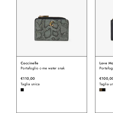
Coccinelle
Love Mo
Portafoglio c-me water snak
Portafog
€110,00
€100,0
Taglia unica
Taglia u