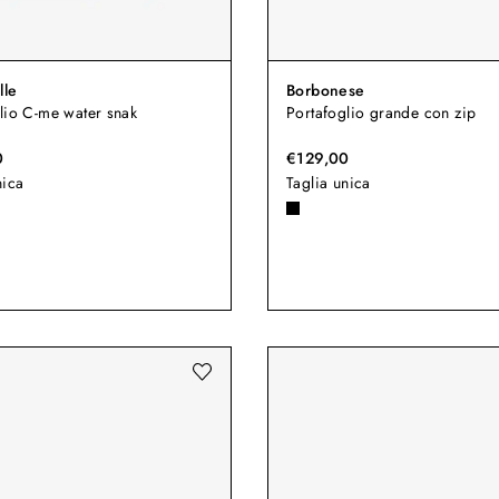
lle
Borbonese
lio C-me water snak
Portafoglio grande con zip
0
€129,00
nica
Taglia unica