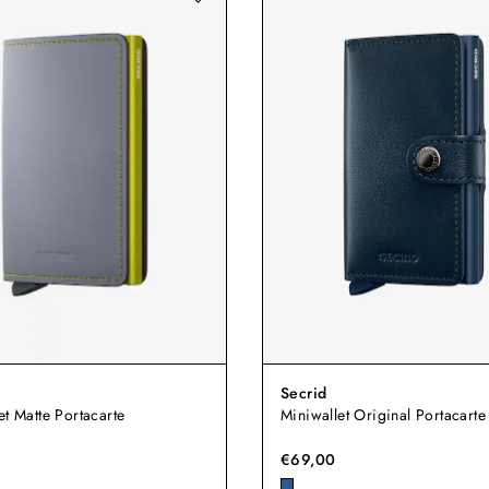
Secrid
et Matte Portacarte
Miniwallet Original Portacarte
€69,00