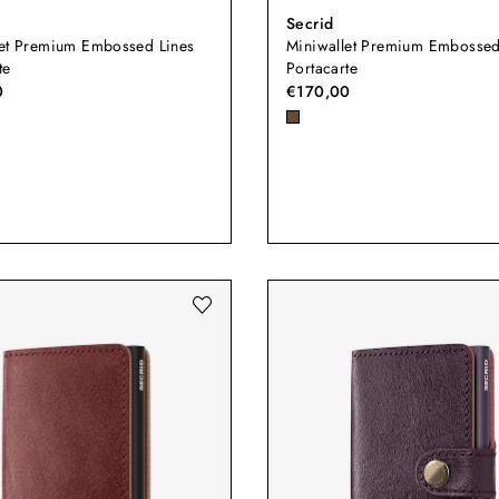
Secrid
let Premium Embossed Lines
Miniwallet Premium Embossed
te
Portacarte
0
€170,00