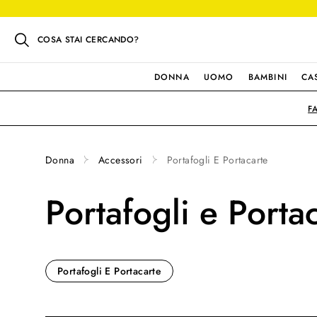
COSA STAI CERCANDO?
DONNA
UOMO
BAMBINI
CA
F
Donna
Accessori
Portafogli E Portacarte
Portafogli e Porta
Portafogli E Portacarte