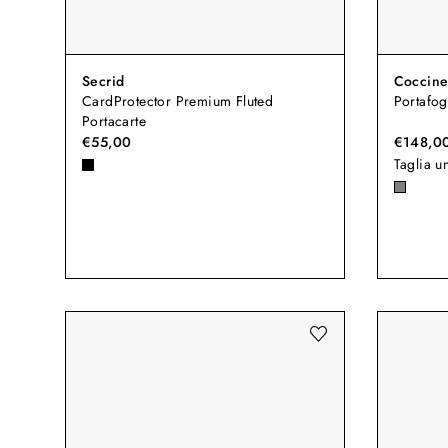
Secrid
Coccine
CardProtector Premium Fluted
Portafog
Portacarte
€55,00
€148,0
Taglia u