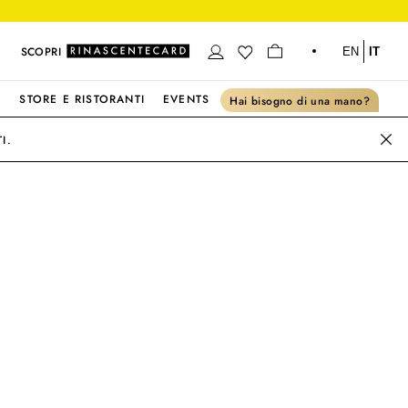
SCOPRI
EN
IT
S
STORE E RISTORANTI
EVENTS
Hai bisogno di una mano?
I.