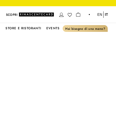
SCOPRI
EN
IT
S
STORE E RISTORANTI
EVENTS
Hai bisogno di una mano?