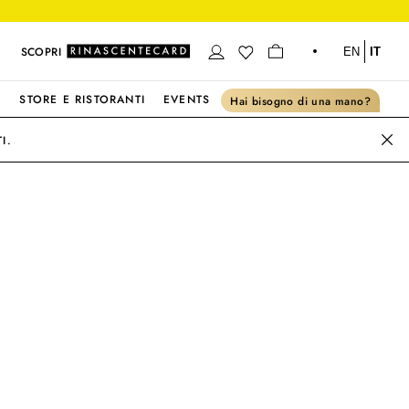
SCOPRI
EN
IT
S
STORE E RISTORANTI
EVENTS
Hai bisogno di una mano?
I.