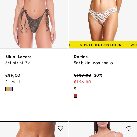
-20% EXTRA CON LOGIN
-20% EXTRA CON LO
Bikini Lovers
Delfina
Set bikini Pia
Set bikini con anello
€89,00
€
180,00
-
30
%
S
M
L
€126,00
S