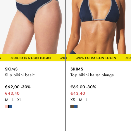
A CON LOGIN
-20% EXTRA CON LOGIN
-20% EXTRA CON LOGIN
-20% EXTRA CON LOGIN
-20% EXTRA CON LO
SKIMS
SKIMS
Slip bikini basic
Top bikini halter plunge
€
62,00
-
30
%
€
62,00
-
30
%
€43,40
€43,40
M
L
XL
XS
M
L