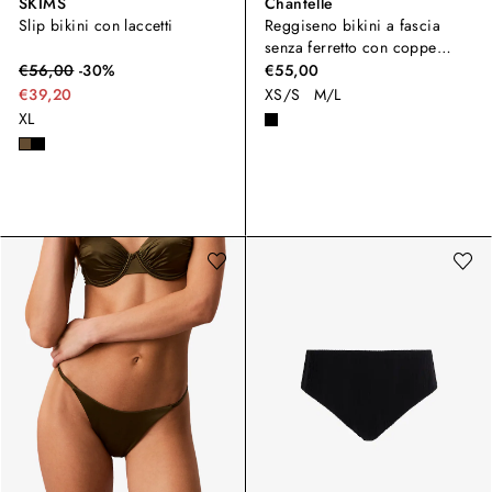
SKIMS
Chantelle
Slip bikini con laccetti
Reggiseno bikini a fascia
senza ferretto con coppe
rimovibili
€
56,00
-
30
%
€55,00
€39,20
XS/S
M/L
XL