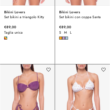
Bikini Lovers
Bikini Lovers
Set bikini a triangolo Kitty
Set bikini con coppa Santa
€89,00
€89,00
Taglia unica
S
M
L