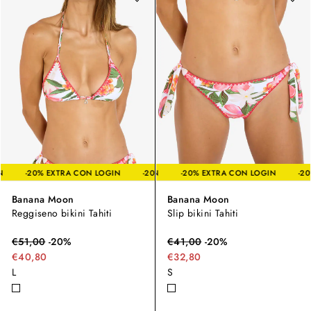
A CON LOGIN
-20% EXTRA CON LOGIN
-20% EXTRA CON LOGIN
-20% EXTRA CON LOGIN
-20% EXTRA CON LO
Banana Moon
Banana Moon
Reggiseno bikini Tahiti
Slip bikini Tahiti
€
51,00
-
20
%
€
41,00
-
20
%
€40,80
€32,80
L
S