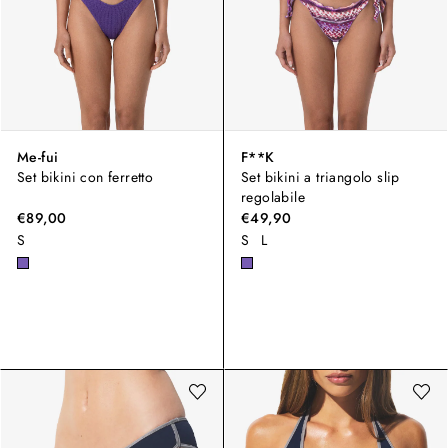
Me-fui
F**K
Set bikini con ferretto
Set bikini a triangolo slip
regolabile
€89,00
€49,90
S
S
L