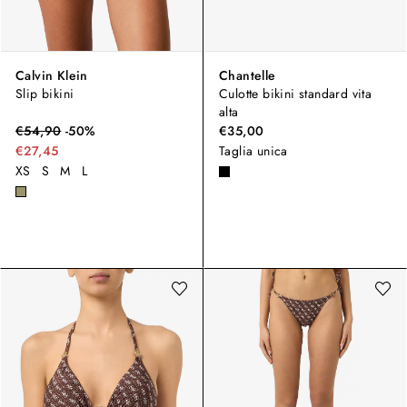
Calvin Klein
Chantelle
Slip bikini
Culotte bikini standard vita
alta
€
54,90
-
50
%
€35,00
€27,45
Taglia unica
XS
S
M
L