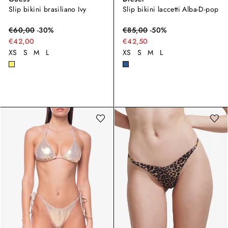
Slip bikini brasiliano Ivy
Slip bikini laccetti Alba-D-pop
€
60,00
-
30
%
€
85,00
-
50
%
€42,00
€42,50
XS
S
M
L
XS
S
M
L