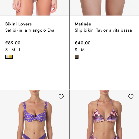
Bikini Lovers
Matinée
Set bikini a triangolo Eva
Slip bikini Taylor a vita bassa
€89,00
€40,00
S
M
L
S
M
L