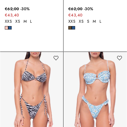
€
62,00
-
30
%
€
62,00
-
30
%
€43,40
€43,40
XXS
XS
M
L
XXS
XS
S
M
L