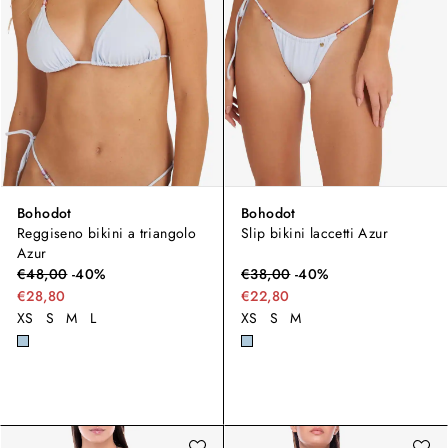
Bohodot
Bohodot
Reggiseno bikini a triangolo
Slip bikini laccetti Azur
Azur
€
48,00
-
40
%
€
38,00
-
40
%
€28,80
€22,80
XS
S
M
L
XS
S
M