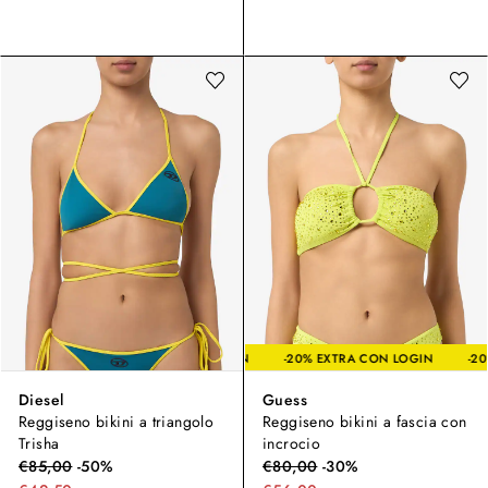
-20% EXTRA CON LOGIN
-20% EXTRA CON LO
Diesel
Guess
Reggiseno bikini a triangolo
Reggiseno bikini a fascia con
Trisha
incrocio
€
85,00
-
50
%
€
80,00
-
30
%