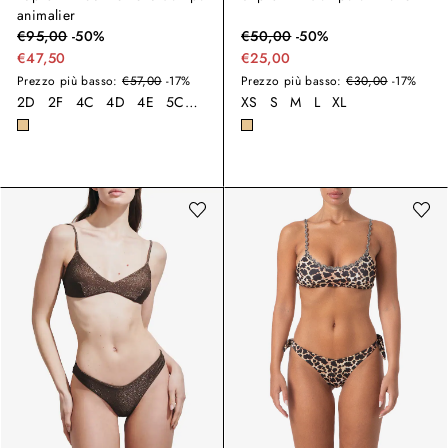
animalier
€
95,00
-
50
%
€
50,00
-
50
%
€47,50
€25,00
Prezzo più basso:
€57,00
-17%
Prezzo più basso:
€30,00
-17%
2D
2F
4C
4D
4E
5C
5D
5F
XS
6E
S
6F
M
7D
L
XL
7E