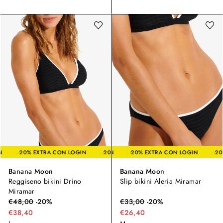
A CON LOGIN
-20% EXTRA CON LOGIN
-20% EXTRA CON LOGIN
-20% EXTRA CON LOGIN
-20% EXTRA CON LO
Banana Moon
Banana Moon
Reggiseno bikini Drino
Slip bikini Aleria Miramar
Miramar
€
48,00
-
20
%
€
33,00
-
20
%
€38,40
€26,40