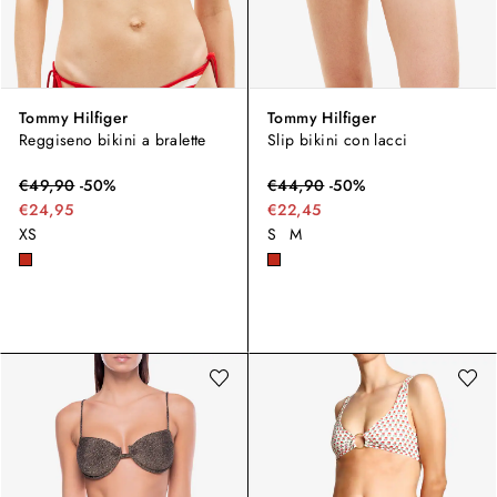
Tommy Hilfiger
Tommy Hilfiger
Reggiseno bikini a bralette
Slip bikini con lacci
€
49,90
-
50
%
€
44,90
-
50
%
€24,95
€22,45
XS
S
M