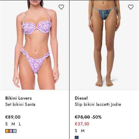
Bikini Lovers
Diesel
Set bikini Santa
Slip bikini laccetti Jodie
€89,00
€
75,00
-
50
%
S
M
L
€37,50
S
M