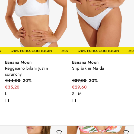
A CON LOGIN
-20% EXTRA CON LOGIN
-20% EXTRA CON LOGIN
-20% EXTRA CON LOGIN
-20% EXTRA CON LO
Banana Moon
Banana Moon
Reggiseno bikini Justin
Slip bikini Naida
scrunchy
€
44,00
-
20
%
€
37,00
-
20
%
€35,20
€29,60
L
S
M