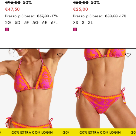
€
95,00
-
50
%
€
50,00
-
50
%
€47,50
€25,00
Prezzo più basso:
€57,00
-17%
Prezzo più basso:
€30,00
-17%
2G
5D
5F
5G
6E
6F
7D
7E
XS
S
XL
A CON LOGIN
-20% EXTRA CON LOGIN
-20% EXTRA CON LOGIN
-20% EXTRA CON LOGIN
-20% EXTRA CON LO