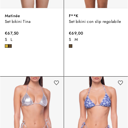
Matinée
F**K
Set bikini Tina
Set bikini con slip regolabile
€67,50
€69,00
S
L
S
M