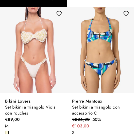
Bikini Lovers
Pierre Mantoux
Set bikini a triangolo Viola
Set bikini a triangolo con
con rouches
accessorio C
€89,00
€
206,00
-
50
%
M
€103,00
S