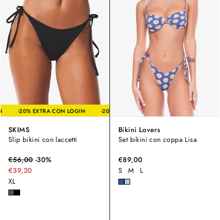
A CON LOGIN
-20% EXTRA CON LOGIN
-20% EXTRA CON LOGIN
SKIMS
Bikini Lovers
Slip bikini con laccetti
Set bikini con coppa Lisa
€
56,00
-
30
%
€89,00
€39,20
S
M
L
XL