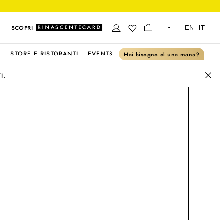
SCOPRI
EN
IT
S
STORE E RISTORANTI
EVENTS
Hai bisogno di una mano?
I.