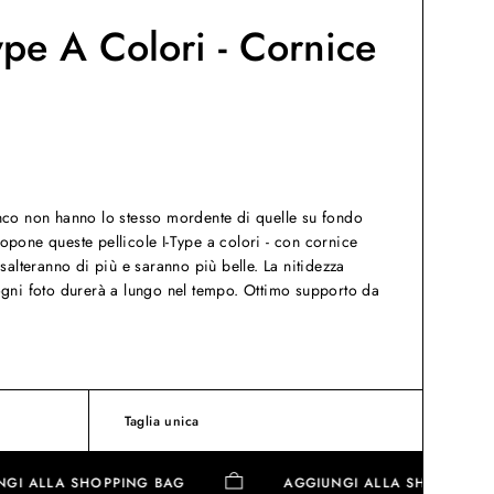
Type A Colori - Cornice
nco non hanno lo stesso mordente di quelle su fondo
pone queste pellicole I-Type a colori - con cornice
salteranno di più e saranno più belle. La nitidezza
ogni foto durerà a lungo nel tempo. Ottimo supporto da
Taglia unica
GGIUNGI ALLA SHOPPING BAG
AGGIUNGI ALLA SHOPP