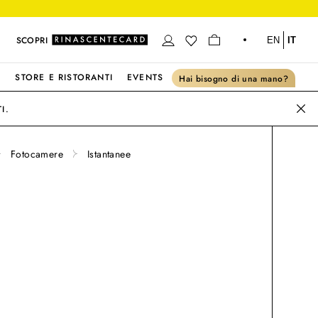
SCOPRI
EN
IT
S
STORE E RISTORANTI
EVENTS
Hai bisogno di una mano?
I.
Fotocamere
Istantanee