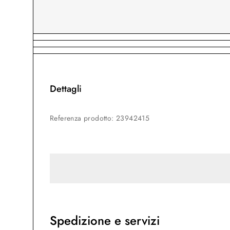
Dettagli
Referenza prodotto
:
23942415
Spedizione e servizi