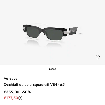
Versace
Occhiali da sole squadrati VE4465
€
355,00
-
50
%
€
177,50