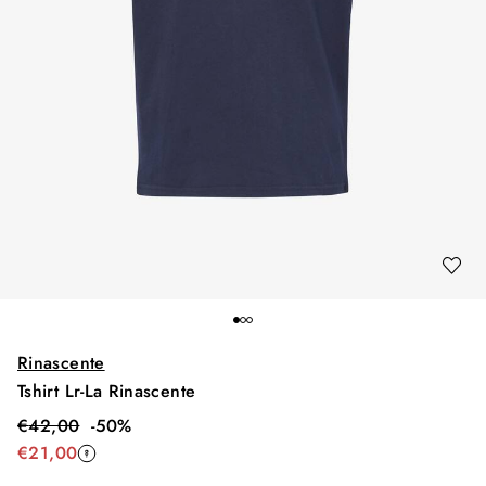
Rinascente
Tshirt Lr-La Rinascente
€
42,00
-
50
%
€
21,00