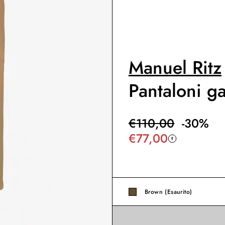
Manuel Ritz
Pantaloni g
€
110,00
-
30
%
€
77,00
Brown (Esaurito)