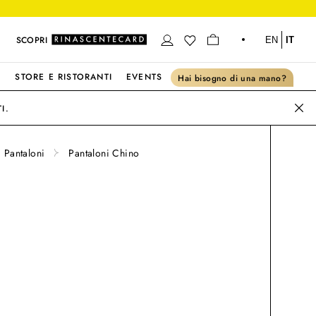
SCOPRI
EN
IT
S
STORE E RISTORANTI
EVENTS
Hai bisogno di una mano?
I.
Pantaloni
Pantaloni Chino