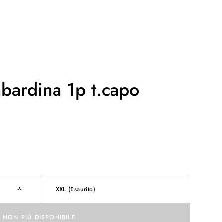
abardina 1p t.capo
XXL
(Esaurito)
NON PIÙ DISPONIBILE