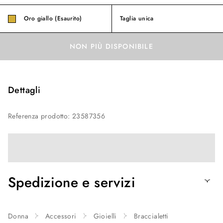
Oro giallo (Esaurito)
Taglia unica
NON PIÙ DISPONIBILE
Dettagli
Referenza prodotto
:
23587356
Spedizione e servizi
Donna
Accessori
Gioielli
Braccialetti