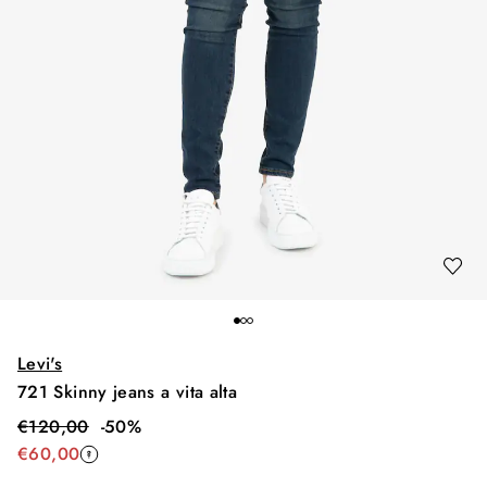
Levi's
721 Skinny jeans a vita alta
€
120,00
-
50
%
€
60,00