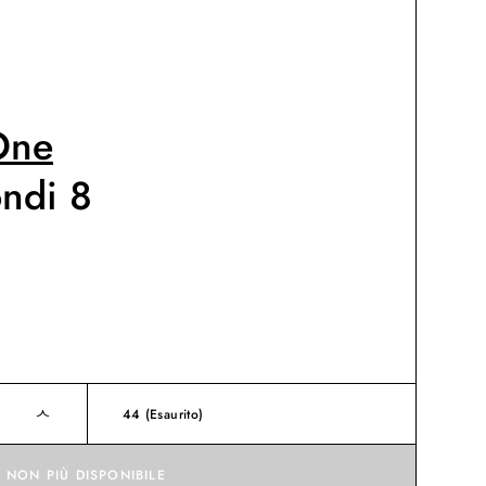
One
ndi 8
44
(Esaurito)
NON PIÙ DISPONIBILE