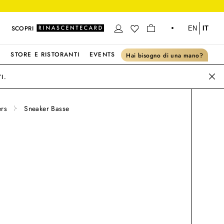
SCOPRI
EN
IT
S
STORE E RISTORANTI
EVENTS
Hai bisogno di una mano?
I.
ers
Sneaker Basse