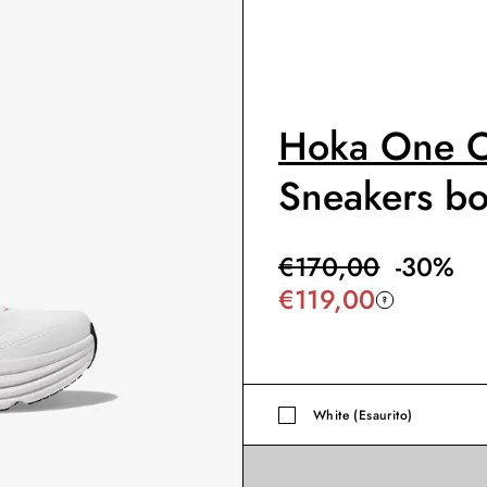
Hoka One 
Sneakers bo
€
170,00
-
30
%
€
119,00
White (Esaurito)