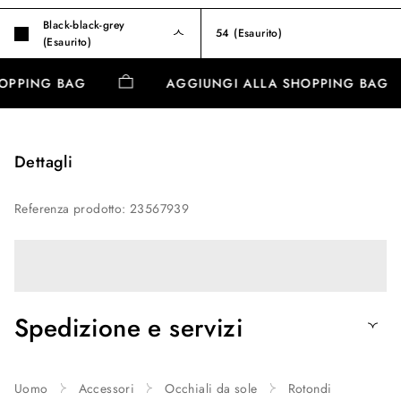
Black-black-grey
54
(Esaurito)
(Esaurito)
HOPPING BAG
AGGIUNGI ALLA SHOPPING BAG
Dettagli
Referenza prodotto
:
23567939
Spedizione e servizi
Uomo
Accessori
Occhiali da sole
Rotondi