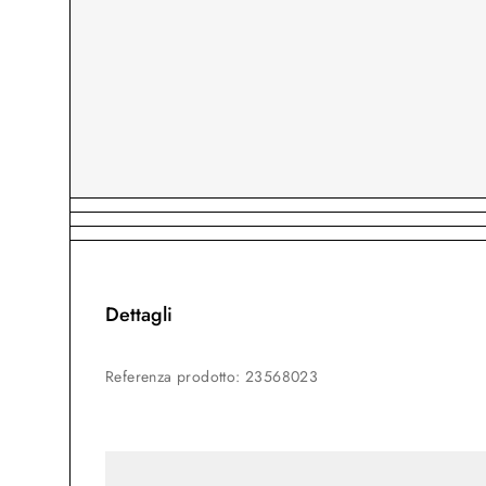
Dettagli
Referenza prodotto
:
23568023