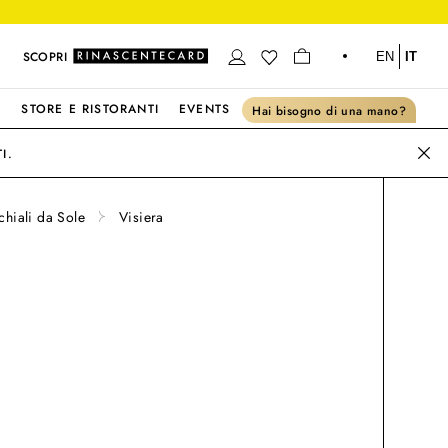
SCOPRI
EN
IT
S
STORE E RISTORANTI
EVENTS
Hai bisogno di una mano?
I.
hiali da Sole
Visiera