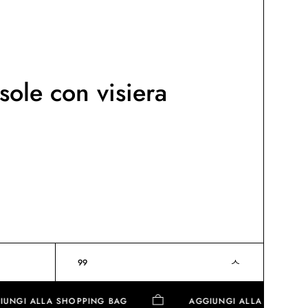
sole con visiera
99
AGGIUNGI ALLA SHOPPING BAG
AGGIUNGI ALLA SH