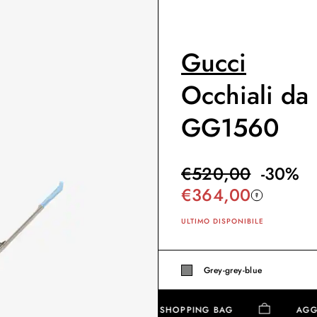
Gucci
Occhiali da 
GG1560
€
520,00
-
30
%
€
364,00
ULTIMO DISPONIBILE
Grey-grey-blue
AGGIUNGI ALLA SHOPPING BAG