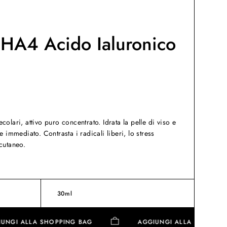
HA4 Acido Ialuronico
olari, attivo puro concentrato. Idrata la pelle di viso e
e immediato. Contrasta i radicali liberi, lo stress
cutaneo.
30ml
AGGIUNGI ALLA SHOPPING BAG
AGGIUNGI ALLA SHO