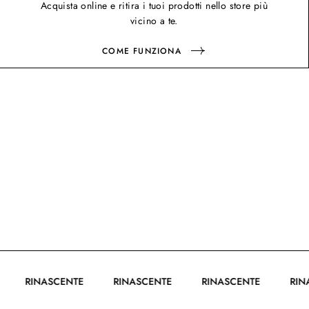
Acquista online e ritira i tuoi prodotti nello store più
vicino a te.
COME FUNZIONA
TE
RINASCENTE
RINASCENTE
RINASCENTE
R