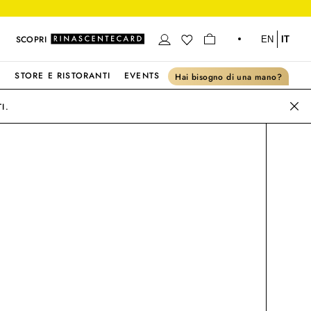
SCOPRI
EN
IT
S
STORE E RISTORANTI
EVENTS
Hai bisogno di una mano?
I.