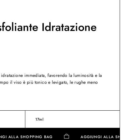
foliante Idratazione
 idratazione immediata, favorendo la luminosità e la
empo il viso è più tonico e levigato, le rughe meno
17ml
GGIUNGI ALLA SHOPPING BAG
AGGIUNGI ALLA SHOPP