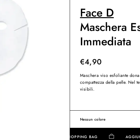
Face D
Maschera Es
Immediata
€
4,90
Maschera viso esfoliante dona
compattezza della pelle. Nel t
visibili.
Nessun colore
AGGIUNGI ALLA SHOPPING BAG
A