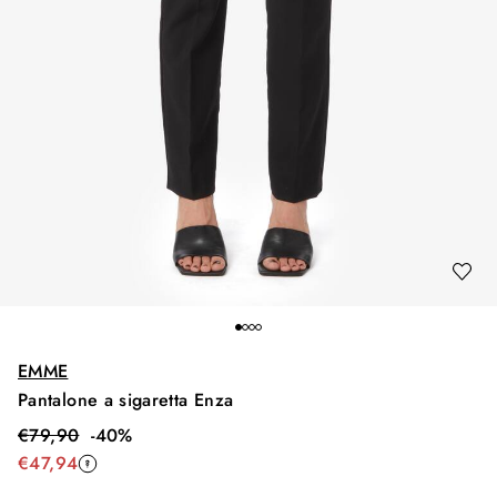
EMME
Pantalone a sigaretta Enza
€
79,90
-
40
%
€
47,94