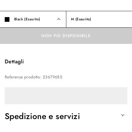
Black (Esaurito)
M
(Esaurito)
NON PIÙ DISPONIBILE
Dettagli
Referenza prodotto
:
23679685
Spedizione e servizi