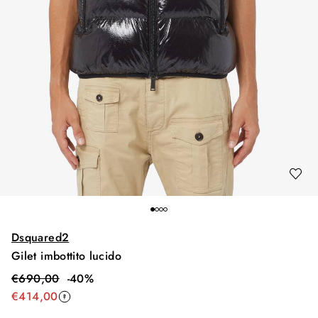
Dsquared2
Gilet imbottito lucido
€
690,00
-
40
%
€
414,00