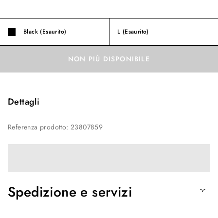
Black (Esaurito)
L
(Esaurito)
NON PIÙ DISPONIBILE
Dettagli
Referenza prodotto
:
23807859
Spedizione e servizi