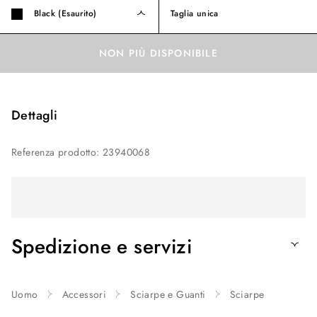
Black (Esaurito)
Taglia unica
NON PIÙ DISPONIBILE
Dettagli
Referenza prodotto
:
23940068
Spedizione e servizi
Uomo
Accessori
Sciarpe e Guanti
Sciarpe