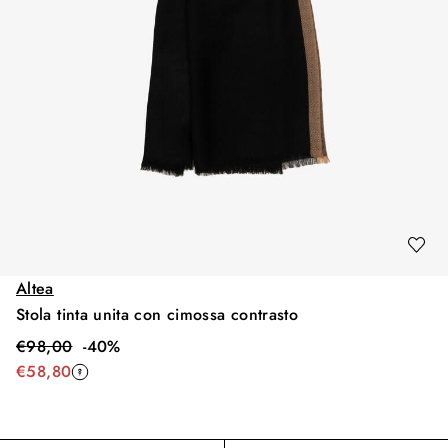
Altea
Stola tinta unita con cimossa contrasto
€
98,00
-
40
%
€
58,80