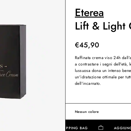
Eterea
Lift & Ligh
€
45,90
Raffinata crema viso 24h dall'a
a contrastare i segni dell'età, 
lussuosa dona un intenso bene
un'idratazione ottimale per tutt
dell'incarnato.
Nessun colore
AGGIUNGI ALLA SHOPPING BAG
AGG