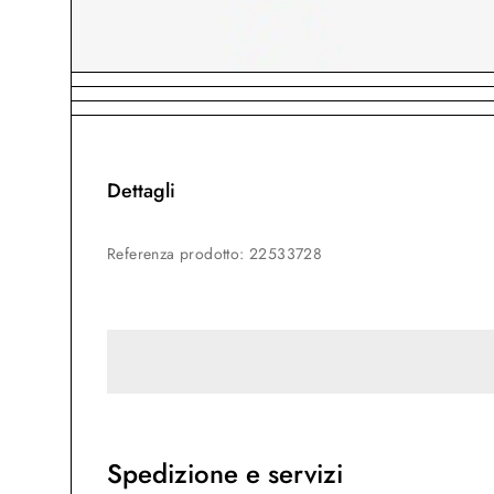
Dettagli
Referenza prodotto
:
22533728
Spedizione e servizi