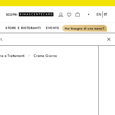
SCOPRI
EN
IT
S
STORE E RISTORANTI
EVENTS
Hai bisogno di una mano?
I.
e e Trattamenti
Creme Giorno