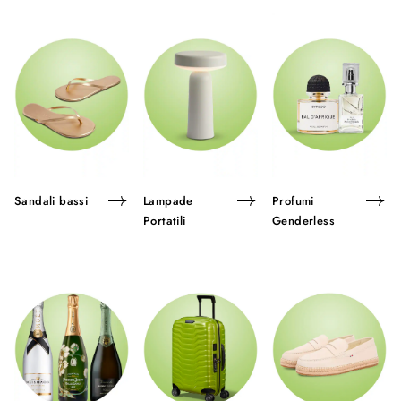
Sandali bassi
Lampade
Profumi
Portatili
Genderless