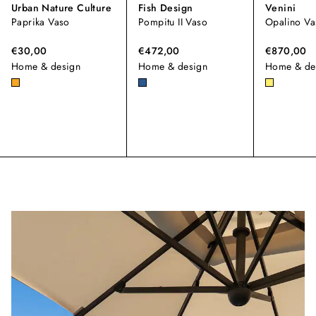
Urban Nature Culture
Fish Design
Venini
Paprika Vaso
Pompitu II Vaso
Opalino Va
€30,00
€472,00
€870,00
Home & design
Home & design
Home & de